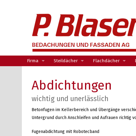
Firma
Steildächer
Flachdächer
Kontakt
Unterdach
Bituminös
Abdichtungen
Deckmaterial
Folien
wichtig und unerlässlich
Schutz und Nutzsch
Betonfugen im Kellerbereich und Übergänge verschie
Untergrund durch Anschleifen und Aufrauen richtig vo
Fugenabdichtung mit Robotecband