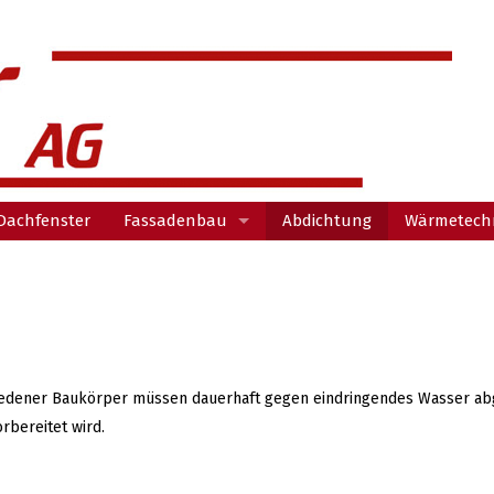
Dachfenster
Fassadenbau
Abdichtung
Wärmetechn
Unterkonstruktionen
Ausführungen
A
ichten
Beispiel
dener Baukörper müssen dauerhaft gegen eindringendes Wasser abged
rbereitet wird.